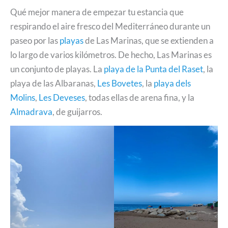
Qué mejor manera de empezar tu estancia que
respirando el aire fresco del Mediterráneo durante un
paseo por las
playas
de Las Marinas, que se extienden a
lo largo de varios kilómetros. De hecho, Las Marinas es
un conjunto de playas. La
playa de la Punta del Raset
, la
playa de las Albaranas,
Les Bovetes
, la
playa dels
Molins
,
Les Deveses
, todas ellas de arena fina, y la
Almadrava
, de guijarros.