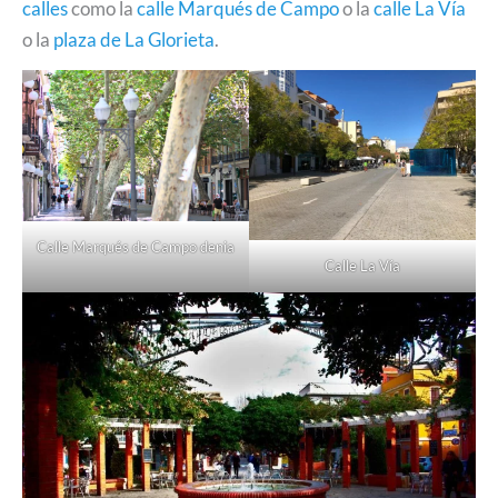
calles
como la
calle Marqués de Campo
o la
calle La Vía
o la
plaza de La Glorieta
.
Calle Marqués de Campo denia
Calle La Vía