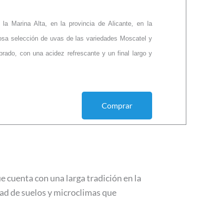
 Marina Alta, en la provincia de Alicante, en la
osa selección de uvas de las variedades Moscatel y
rado, con una acidez refrescante y un final largo y
Comprar
e cuenta con una larga tradición en la
dad de suelos y microclimas que