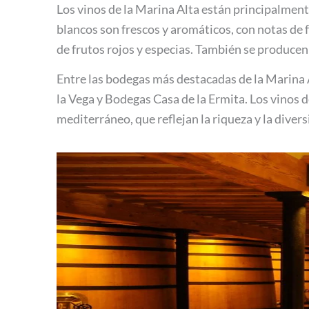
Los vinos de la Marina Alta están principalmen
blancos son frescos y aromáticos, con notas de f
de frutos rojos y especias. También se produce
Entre las bodegas más destacadas de la Marina
la Vega y Bodegas Casa de la Ermita. Los vinos d
mediterráneo, que reflejan la riqueza y la dive