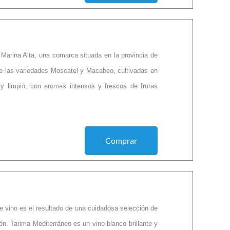
 Marina Alta, una comarca situada en la provincia de
de las variedades Moscatel y Macabeo, cultivadas en
 y limpio, con aromas intensos y frescos de frutas
Comprar
e vino es el resultado de una cuidadosa selección de
ón. Tarima Mediterráneo es un vino blanco brillante y