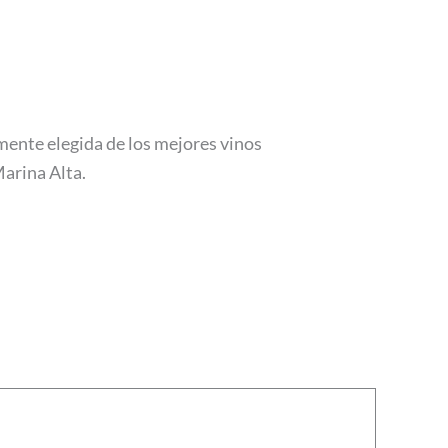
mente elegida de los mejores vinos
arina Alta.