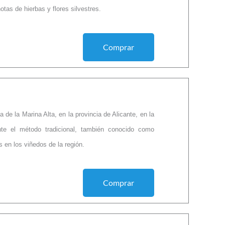
otas de hierbas y flores silvestres.
Comprar
a Marina Alta, en la provincia de Alicante, en la
e el método tradicional, también conocido como
 en los viñedos de la región.
Comprar