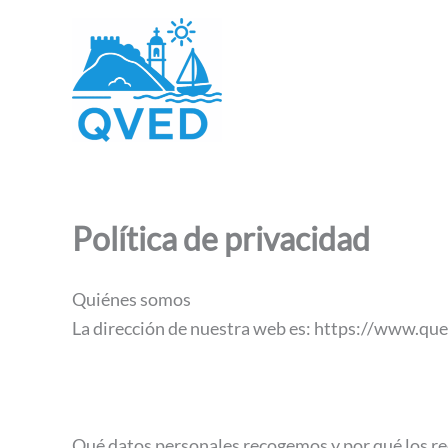
Ir
al
contenido
Política de privacidad
Quiénes somos
La dirección de nuestra web es: https://www.qu
Qué datos personales recogemos y por qué los 