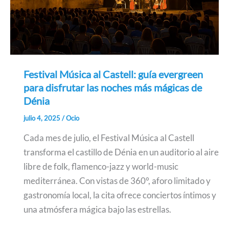
Festival Música al Castell: guía evergreen
para disfrutar las noches más mágicas de
Dénia
julio 4, 2025
/
Ocio
Cada mes de julio, el Festival Música al Castell
transforma el castillo de Dénia en un auditorio al aire
libre de folk, flamenco-jazz y world-music
mediterránea. Con vistas de 360°, aforo limitado y
gastronomía local, la cita ofrece conciertos íntimos y
una atmósfera mágica bajo las estrellas.