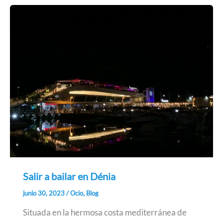
Salir a bailar en Dénia
junio 30, 2023
/
Ocio
,
Blog
Situada en la hermosa costa mediterránea de