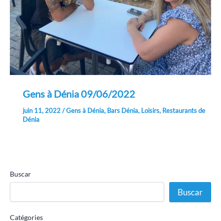
Gens à Dénia 09/06/2022
juin 11, 2022
/
Gens à Dénia
,
Bars Dénia
,
Loisirs
,
Restaurants de
Dénia
Buscar
Buscar
Catégories