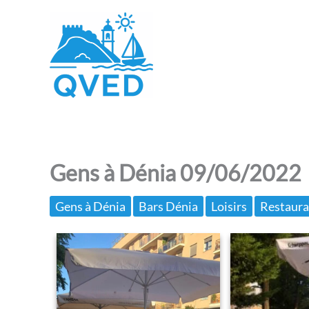
Aller
au
contenu
Gens à Dénia 09/06/2022
Gens à Dénia
Bars Dénia
Loisirs
Restaura