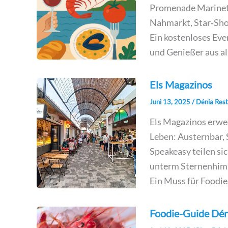
Promenade Marineta
Nahmarkt, Star‑Sho
Ein kostenloses Even
und Genießer aus al
Els Magazinos
Juni 13, 2025
/
Dénia Rest
Els Magazinos erwec
Leben: Austernbar, 
Speakeasy teilen si
unterm Sternenhimm
Ein Muss für Foodie
Foodie-Guide Dé