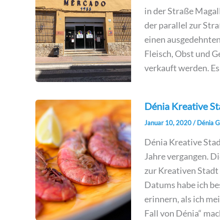
in der Straße Magal
der parallel zur St
einen ausgedehnten
Fleisch, Obst und 
verkauft werden. Es
Dénia Kreative S
Januar 10, 2020
/
Dénia G
Dénia Kreative Sta
Jahre vergangen. D
zur Kreativen Stadt
Datums habe ich bes
erinnern, als ich 
Fall von Dénia“ mac