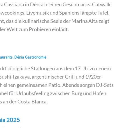
 Cassiana in Dénia in einen Geschmacks‑Catwalk:
wcookings, Livemusik und Spaniens längste Tafel.
t, das die kulinarische Seele der Marina Alta zeigt
ler Welt zum Probieren einlädt.
aurants
,
Dénia Gastronomie
kt königliche Stallungen aus dem 17. Jh. zu neuem
Sushi-Izakaya, argentinischer Grill und 1920er-
ch einen gemeinsamen Patio. Abends sorgen DJ-Sets
el für Urlaubsfeeling zwischen Burg und Hafen.
s an der Costa Blanca.
nia 2025