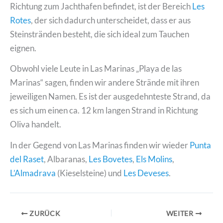
Richtung zum Jachthafen befindet, ist der Bereich
Les
Rotes
, der sich dadurch unterscheidet, dass er aus
Steinstränden besteht, die sich ideal zum Tauchen
eignen.
Obwohl viele Leute in Las Marinas „Playa de las
Marinas“ sagen, finden wir andere Strände mit ihren
jeweiligen Namen. Es ist der ausgedehnteste Strand, da
es sich um einen ca. 12 km langen Strand in Richtung
Oliva handelt.
In der Gegend von Las Marinas finden wir wieder
Punta
d
e
l Raset
, Albaranas,
Les Bovetes
,
Els Molins
,
L’Almadrava
(Kieselsteine) und
Les Deveses
.
ZURÜCK
WEITER