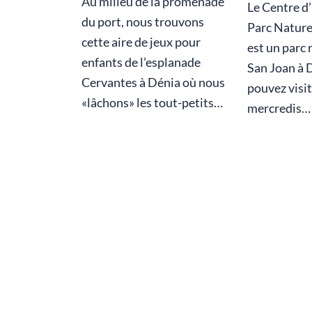
Au milieu de la promenade
Le Centre d
du port, nous trouvons
Parc Natur
cette aire de jeux pour
est un parc 
enfants de l’esplanade
San Joan à 
Cervantes à Dénia où nous
pouvez visit
«lâchons» les tout-petits…
mercredis…