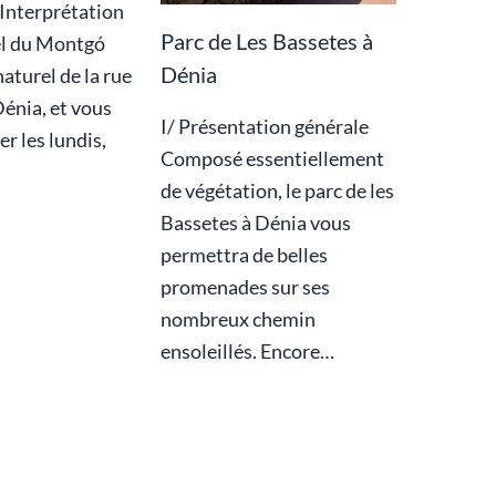
’Interprétation
Parc de Les Bassetes à
el du Montgó
Dénia
naturel de la rue
Dénia, et vous
I/ Présentation générale
er les lundis,
Composé essentiellement
de végétation, le parc de les
Bassetes à Dénia vous
permettra de belles
promenades sur ses
nombreux chemin
ensoleillés. Encore…