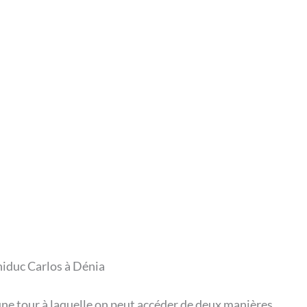
chiduc Carlos à Dénia
a une tour à laquelle on peut accéder de deux manières